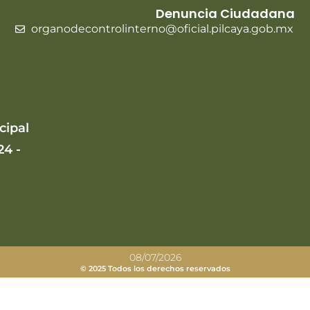
Denuncia Ciudadana
organodecontrolinterno@oficial.pilcaya.gob.mx
cipal
24 -
08/07/2026
© 2025 Todos los derechos reservados