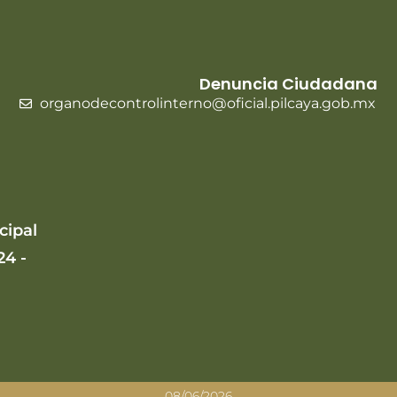
Denuncia Ciudadana
organodecontrolinterno@oficial.pilcaya.gob.mx
cipal
24 -
08/06/2026