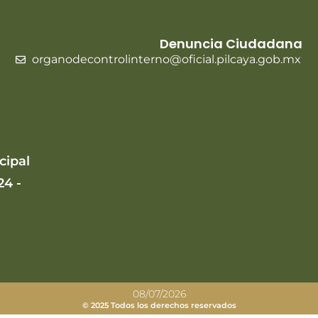
Denuncia Ciudadana
organodecontrolinterno@oficial.pilcaya.gob.mx
cipal
24 -
08/07/2026
© 2025 Todos los derechos reservados