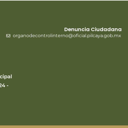
Denuncia Ciudadana
organodecontrolinterno@oficial.pilcaya.gob.mx
cipal
24 -