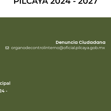
PILCAYA 2024 - 2027
Denuncia Ciudadana
organodecontrolinterno@oficial.pilcaya.gob.mx
cipal
24 -