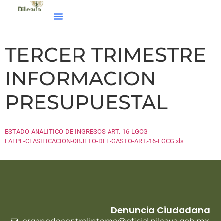
TERCER TRIMESTRE
INFORMACION
PRESUPUESTAL
ESTADO-ANALITICO-DE-INGRESOS-ART.-16-LGCG
EAEPE-CLASIFICACION-OBJETO-DEL-GASTO-ART.-16-LGCG.xls
Denuncia Ciudadana
organodecontrolinterno@oficial.pilcaya.gob.mx