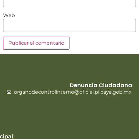
Web
Denuncia Ciudadana
organodecontrolinterno@oficial.pilcaya.gob.mx
cipal