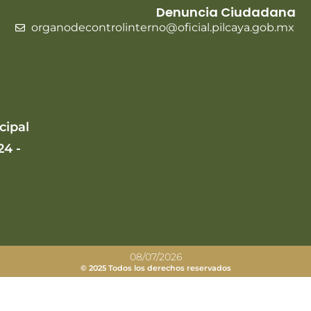
Denuncia Ciudadana
organodecontrolinterno@oficial.pilcaya.gob.mx
cipal
24 -
08/07/2026
© 2025 Todos los derechos reservados